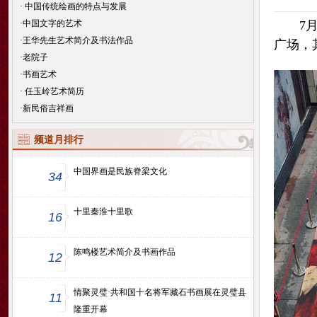
·
中国传统绘画的特点与发展
·
中国文字的艺术
7月1
·
王华先生艺术简介及书法作品
广场，
·
老院子
·
书画艺术
·
任玉岭艺术简历
·
新民俗吉祥画
频道月排行
中国界画是民族脊梁文化
34
十里秦淮十里歌
16
陈鸣楼艺术简介及书画作品
12
情聚灵璧·共和国十名将军藏石书画展在灵璧县
11
隆重开幕