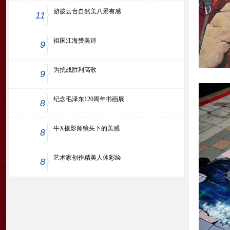
游拨云台自然美八景有感
11
祖国江海赞美诗
9
为抗战胜利高歌
9
纪念毛泽东120周年书画展
8
牛X摄影师镜头下的美感
8
艺术家创作精美人体彩绘
8