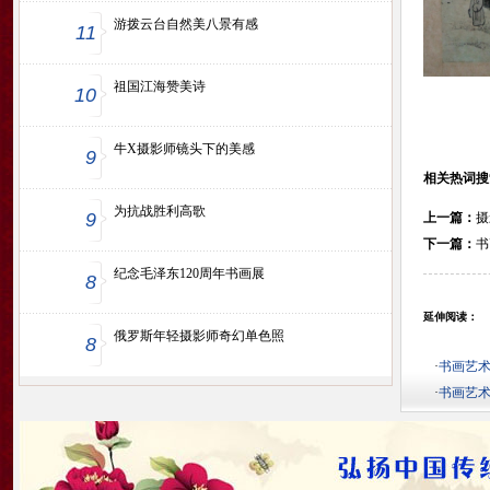
游拨云台自然美八景有感
11
祖国江海赞美诗
10
牛X摄影师镜头下的美感
9
相关热词搜
为抗战胜利高歌
9
上一篇：
摄
下一篇：
书
纪念毛泽东120周年书画展
8
延伸阅读：
俄罗斯年轻摄影师奇幻单色照
8
·
书画艺
·
书画艺