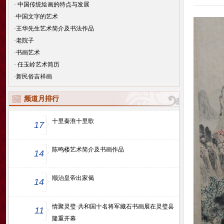
·
中国传统绘画的特点与发展
·
中国文字的艺术
·
王华先生艺术简介及书法作品
·
老院子
·
书画艺术
·
任玉岭艺术简历
·
新民俗吉祥画
频道月排行
十里秦淮十里歌
17
陈鸣楼艺术简介及书画作品
14
顺治皇帝出家偈
14
情聚灵璧·共和国十名将军藏石书画展在灵璧县
11
隆重开幕