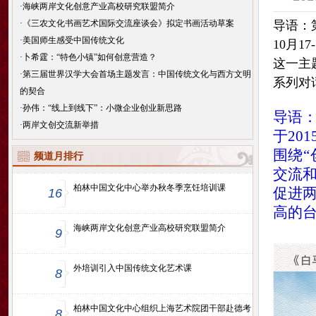
·
海峡两岸文化创意产业高校研究联盟简介
·
《三农文化书画艺术国际交流座谈会》拟定书画活动草案
导语：
·
美国师生感受中国传统文化
10月
·
卜希霆：“特色小镇”如何创意营造？
这一主
·
第三届世界汉学大会首场主题发言：中国传统文化与西方文明
系列对话
的契合
·
孙伟：“线上到线下”：小微企业创业新思路
导语
·
两岸文创交流新举措
于20
围绕“
频道月排行
交流
柏林中国文化中心举办秋冬季烹饪培训课
促进
16
高的
海峡两岸文化创意产业高校研究联盟简介
9
外培训引入中国传统文化艺术课
8
柏林中国文化中心组织上海艺术院团干部赴德考
8