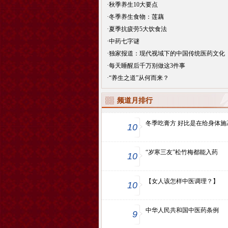
·
秋季养生10大要点
·
冬季养生食物：莲藕
·
夏季抗疲劳5大饮食法
·
中药七字谜
·
独家报道：现代视域下的中国传统医药文化
·
每天睡醒后千万别做这3件事
·
“养生之道”从何而来？
频道月排行
冬季吃膏方 好比是在给身体施
10
“岁寒三友”松竹梅都能入药
10
【女人该怎样中医调理？】
10
中华人民共和国中医药条例
9