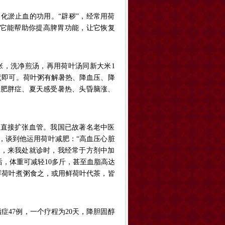
淤止血的功用。“辟秽”，经常用荷
，它能帮助你提高脾胃功能，让它恢复
，洗净煎汤，再用荷叶汤同新大米1
煮即可。荷叶粥有解暑热、降血压、降
、肥胖症、夏天感受暑热、头昏脑涨、
直接扩张血管。我国已故著名老中医
，谈到他运用荷叶减肥：“高血压心脏
的，来我处就诊时，我经常于方剂中加
剂后，体重可减轻10多斤，甚至血脂高达
鲜荷叶煮粥食之，或用鲜荷叶代茶，皆
47例，一个疗程为20天，降胆固醇