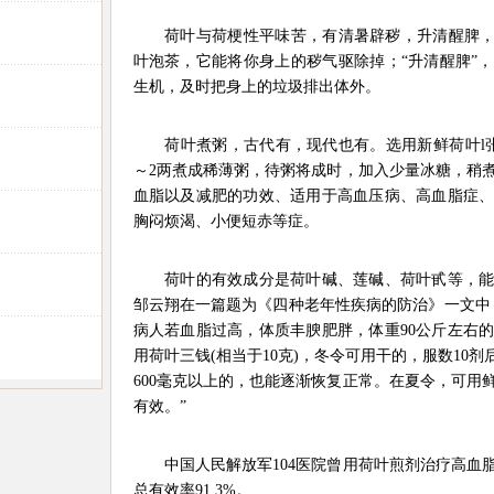
荷叶与荷梗性平味苦，有清暑辟秽，升清醒脾，化
叶泡茶，它能将你身上的秽气驱除掉；“升清醒脾”
生机，及时把身上的垃圾排出体外。
荷叶煮粥，古代有，现代也有。选用新鲜荷叶l张
～2两煮成稀薄粥，待粥将成时，加入少量冰糖，稍
血脂以及减肥的功效、适用于高血压病、高血脂症
胸闷烦渴、小便短赤等症。
荷叶的有效成分是荷叶碱、莲碱、荷叶甙等，能
邹云翔在一篇题为《四种老年性疾病的防治》一文中
病人若血脂过高，体质丰腴肥胖，体重90公斤左右
用荷叶三钱(相当于10克)，冬令可用干的，服数10
600毫克以上的，也能逐渐恢复正常。在夏令，可用
有效。”
中国人民解放军104医院曾用荷叶煎剂治疗高血脂症
总有效率91.3%。