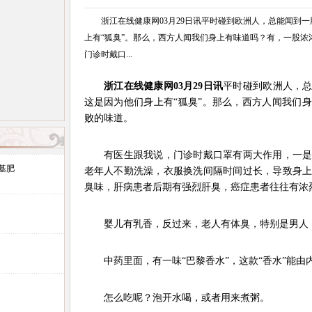
浙江在线健康网03月29日讯平时碰到欧洲人，总能闻到一
上有“狐臭”。那么，西方人闻我们身上有味道吗？有，一股
门诊时戴口...
浙江在线健康网03月29日讯
平时碰到欧洲人，
这是因为他们身上有“狐臭”。那么，西方人闻我们
败的味道。
有医生跟我说，门诊时戴口罩有两大作用，一是
基肥
老年人不勤洗澡，衣服换洗间隔时间过长，导致身
臭味，肝病患者后期有强烈肝臭，癌症患者往往有浓
婴儿有乳香，反过来，老人有体臭，特别是男人，
中药里面，有一味“巴黎香水”，这款“香水”能由
怎么吃呢？泡开水喝，或者用来煮粥。