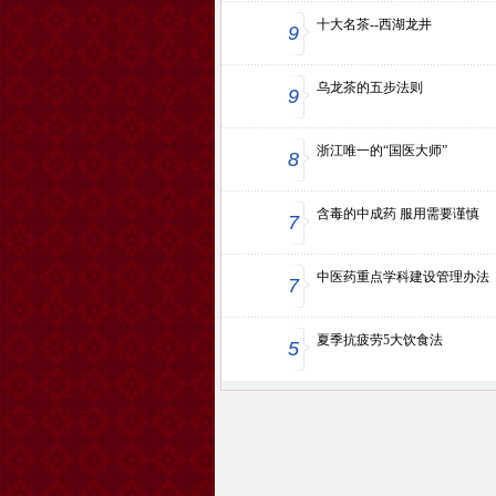
十大名茶--西湖龙井
9
乌龙茶的五步法则
9
浙江唯一的“国医大师”
8
含毒的中成药 服用需要谨慎
7
中医药重点学科建设管理办法
7
夏季抗疲劳5大饮食法
5