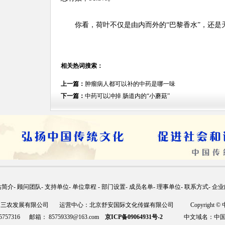
你看，荷叶不仅是由内而外的“巴黎香水”，还是天
相关热词搜索：
上一篇：
肿瘤病人都可以补的中药是哪一味
下一篇：
中药可以冲掉 肠道内的“小蘑菇”
站简介
-
顾问团队
-
支持单位
-
单位章程
-
部门设置
-
成员名单
-
理事单位
-
联系方式
-
企业
国三农发展有限公司 运营中心：北京舒安国际文化传媒有限公司 Copyright ©
757316 邮箱： 85759339@163.com
京ICP备09064931号-2
中文域名：中国