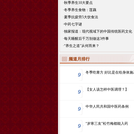
·
秋季养生10大要点
·
冬季养生食物：莲藕
·
夏季抗疲劳5大饮食法
·
中药七字谜
·
独家报道：现代视域下的中国传统医药文化
·
每天睡醒后千万别做这3件事
·
“养生之道”从何而来？
频道月排行
冬季吃膏方 好比是在给身体施
9
【女人该怎样中医调理？】
9
中华人民共和国中医药条例
9
“岁寒三友”松竹梅都能入药
9