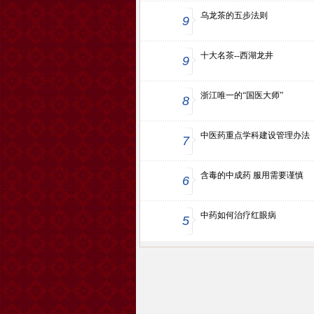
乌龙茶的五步法则
9
十大名茶--西湖龙井
9
浙江唯一的“国医大师”
8
中医药重点学科建设管理办法
7
含毒的中成药 服用需要谨慎
6
中药如何治疗红眼病
5