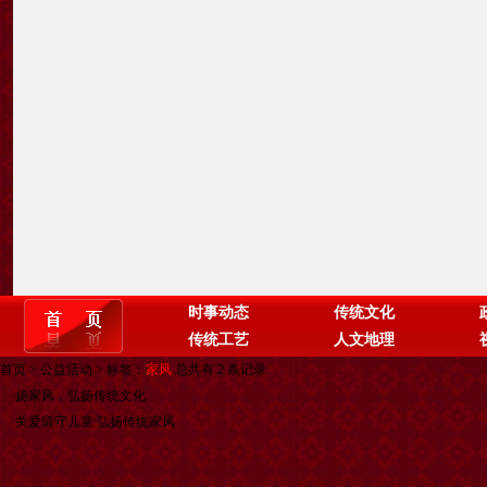
时事动态
传统文化
传统工艺
人文地理
首页
>
公益活动
> 标签：
家风
总共有 2 条记录
·
扬家风，弘扬传统文化
·
关爱留守儿童 弘扬传统家风