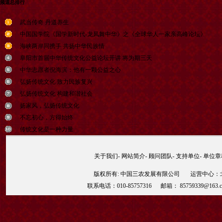
频道总排行
武当传奇 丹道养生
中国国学院《国学新时代-龙凤舞中华》之《全球华人一家亲高峰论坛》
海峡两岸同携手 共扬中华民族情
阜阳市首届中华传统文化公益论坛开讲 将为期三天
中华志愿者倪海滨：他有一颗公益之心
弘扬传统文化 致力民族复兴
弘扬传统文化 构建和谐社会
扬家风，弘扬传统文化
不忘初心，方得始终
传统文化是一种力量
关于我们
-
网站简介
-
顾问团队
-
支持单位
-
单位章
版权所有: 中国三农发展有限公司 运营中心：北京
联系电话：010-85757316 邮箱： 85759339@163