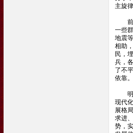
主旋
前行
一些
地震
相助
民，
兵，
了不
依靠
明年
现代
展格
求进
势，