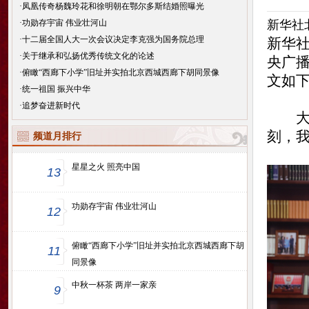
·
凤凰传奇杨魏玲花和徐明朝在鄂尔多斯结婚照曝光
·
功勋存宇宙 伟业壮河山
新华社北
·
十二届全国人大一次会议决定李克强为国务院总理
新华社
·
关于继承和弘扬优秀传统文化的论述
央广
·
俯瞰“西廊下小学”旧址并实拍北京西城西廊下胡同景像
文如
·
统一祖国 振兴中华
·
追梦奋进新时代
大家
刻，
频道月排行
星星之火 照亮中国
13
功勋存宇宙 伟业壮河山
12
俯瞰“西廊下小学”旧址并实拍北京西城西廊下胡
11
同景像
中秋一杯茶 两岸一家亲
9