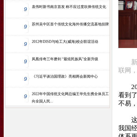
袁伟时新书南京首发 称不应过度吹捧传统文化
9
苏州吴中区首个传统文化海外传播交流基地挂牌
9
2012年DISD与哈工大(威海)校企联谊活动
9
凤凰传奇三年磨剑 “最炫民族风”全新升级
9
新年
联网，
《习近平谈治国理政》亮相两会新闻中心
9
20
看到
2022年中国传统文化网总编王华先生携全体员工
9
向全国人民...
不易
这一
我国
体系