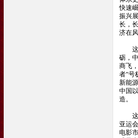
快速崛
振兴
长，
济在
这一
砺，中
商飞
者”
新能
中国
造。
这一
亚运
电影市