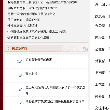
·
探寻桂林指尖上的传统工艺：会仙镇铁匠村里“寻铁声”
总   编：王
·
初探宣纸之乡，寻找乌溪的“打开方式”
·
寻找中国“福文化”图腾 传承传统文化
副总编：倪海滨
·
手工老粗布：温暖的怀旧
办公室：周大
·
小小鼻烟壶 吉祥寓意多
·
中国传统文化剪纸艺术走进河北衡水二中课堂
·
古典家具走红在于历史文化底蕴
频道月排行
公益部：刘   
拨云台明镜寺的由来
13
外联部：周克涛
书画部：张金
富水润民
9
工艺部：徐进
史上并无甄嬛此人 清朝旗人女子实一律参加选
8
秀
慈善部：悟缘
湖北省咸宁市咸安区汀泗桥镇星星村历史沿革
7
交流中心：张奇