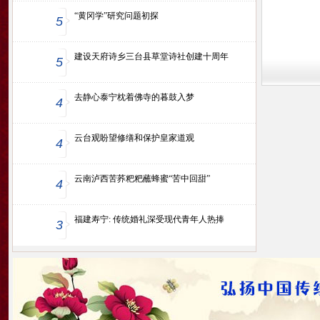
“黄冈学”研究问题初探
5
建设天府诗乡三台县草堂诗社创建十周年
5
去静心泰宁枕着佛寺的暮鼓入梦
4
云台观盼望修缮和保护皇家道观
4
云南泸西苦荞粑粑蘸蜂蜜“苦中回甜”
4
福建寿宁: 传统婚礼深受现代青年人热捧
3