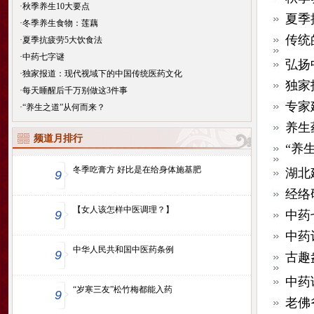
·
秋季养生10大要点
夏季
·
冬季养生食物：莲藕
传统
·
夏季抗疲劳5大饮食法
·
中药七字谜
弘扬
·
独家报道：现代视域下的中国传统医药文化
独家
·
每天睡醒后千万别做这3件事
专家
·
“养生之道”从何而来？
养生
频道月排行
“养
冬季吃膏方 好比是在给身体施基肥
湖北
9
经络
【女人该怎样中医调理？】
9
中药
中药
中华人民共和国中医药条例
9
古趣
中药
“岁寒三友”松竹梅都能入药
9
老佛