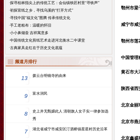
·
探寻桂林指尖上的传统工艺：会仙镇铁匠村里“寻铁声”
鄂州市梁
·
初探宣纸之乡，寻找乌溪的“打开方式”
·
寻找中国“福文化”图腾 传承传统文化
咸宁市咸
·
手工老粗布：温暖的怀旧
·
小小鼻烟壶 吉祥寓意多
·
中国传统文化剪纸艺术走进河北衡水二中课堂
鄂州市莲
·
古典家具走红在于历史文化底蕴
中国管理
频道月排行
黄石市大
拨云台明镜寺的由来
13
陕西省西
富水润民
9
北京金丽
史上并无甄嬛此人 清朝旗人女子实一律参加选
8
秀
北京市燕
湖北省咸宁市咸安区汀泗桥镇星星村历史沿革
7
北京鑫盛