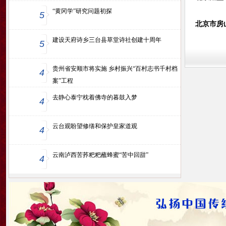
“黄冈学”研究问题初探
5
北京市房
建设天府诗乡三台县草堂诗社创建十周年
5
贵州省安顺市将实施 乡村振兴“百村志书千村档
4
案”工程
去静心泰宁枕着佛寺的暮鼓入梦
4
云台观盼望修缮和保护皇家道观
4
云南泸西苦荞粑粑蘸蜂蜜“苦中回甜”
4