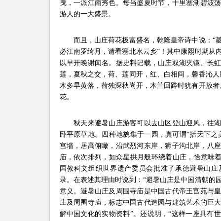
曳，一派江南秀色。每当盛夏时节，十里塞湖碧波
游人的一大盛景。
而且，山庄荷花极富盛名，乾隆皇帝诗中说：“菱
必江南罗绮月，请看塞北水云乡”！其中康熙时期从
以早开晚谢闻名。据史料记载，山庄双湖夹镜、长
莲，夏秋之交，荷、莲同开，红、白相间，馨香沁人
木多早黄落，荷独深秋尚开，木兰回跸时犹有开放者
花。
秋天来避暑山庄游客可以去山区登山迎风，往湖
卧平原草地。四种地貌集于一园，真可谓“括天下之
宫墙，居高俯瞰，沿武烈河东岸，狮子沟北岸，八
庙，依次排列，如众星拱月般环绕着山庄，恰意味着“
国教科文组织世界遗产委员会批准了承德避暑山庄
录。在表述其理由时说到：“避暑山庄是中国清朝的
意义。避暑山庄及周围寺庙是中国古代帝王宫苑与
庄及周围寺庙，标志中国古代造园与建筑艺术的巨
解中国文化的实物资料”。还说明，“这样一座具有