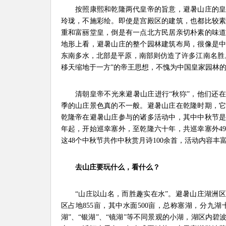
按照康熙和乾隆两代皇帝的旨意，避暑山庄的皇
玲珑，不施彩绘。即使是宫殿区的建筑，也都比较
重和富丽堂皇，倒是有一点北方民居亲切朴素的味
地形上看，避暑山庄的整个园林建筑布局，很像是
东南多水，北部是平原，南部则仿造了许多江南名胜
移天缩地于一方”的帝王思想，不愧为中国皇家园林
清朝皇帝不光来避暑山庄进行“秋狝”，他们还在
季的山庄景色真的不一般。避暑山庄在乾隆时期，
乾隆帝在避暑山庄参与的诸多活动中，其中中秋节
年起，开始巡幸塞外，至乾隆六十年，共巡幸塞外49
这48个中秋节共作中秋赏月诗100余首，活动内容丰
去山庄要玩什么，看什么？
“山庄以山名，而胜趣实在水”。避暑山庄湖洲区
区占地855亩，其中水面500亩，总称塞湖，分九湖
湖”、“银湖”、“镜湖”等不同景观的小湖，湖区内