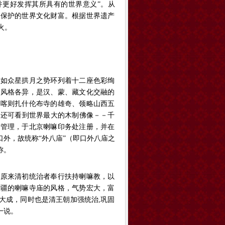
并更好发挥其所具有的世界意义”。从
和保护的世界文化财富。根据世界遗产
火。
如众星拱月之势环列着十二座色彩绚
，风格各异，是汉、蒙、藏文化交融的
日喀则扎什伦布寺的雄奇、领略山西五
、还可看到世界最大的木制佛像－－千
院管理，于北京喇嘛印务处注册，并在
口外，故统称“外八庙”（即口外八庙之
称。
原来清初统治者奉行扶持喇嘛教，以
新疆的喇嘛寺庙的风格，气势宏大，富
大成，同时也是清王朝加强统治,巩固
一说。