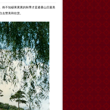
。殊不知硕果累累的秋季才是避暑山庄最美
住去赞美和欣赏。