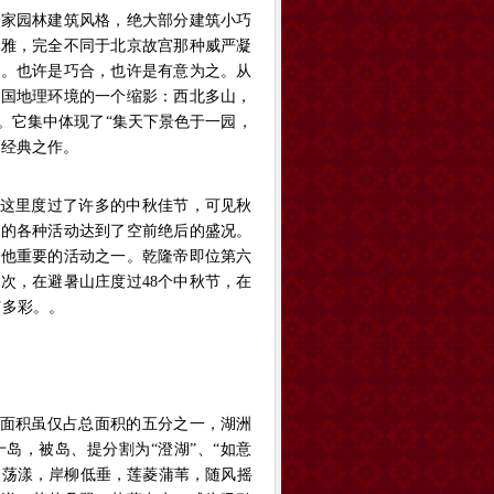
家园林建筑风格，绝大部分建筑小巧
素雅，完全不同于北京故宫那种威严凝
道。也许是巧合，也许是有意为之。从
中国地理环境的一个缩影：西北多山，
。它集中体现了“集天下景色于一园，
的经典之作。
这里度过了许多的中秋佳节，可见秋
它的各种活动达到了空前绝后的盛况。
是他重要的活动之一。乾隆帝即位第六
次，在避暑山庄度过48个中秋节，在
富多彩。。
面积虽仅占总面积的五分之一，湖洲
十岛，被岛、提分割为“澄湖”、“如意
碧波荡漾，岸柳低垂，莲菱蒲苇，随风摇