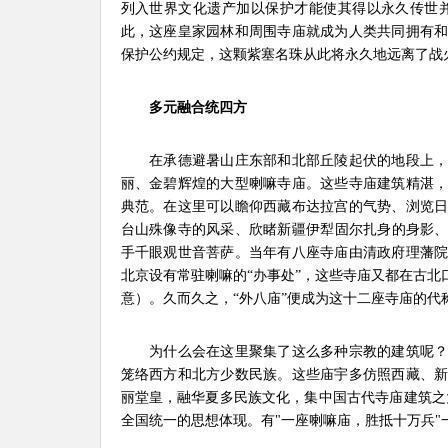
列入世界文化遗产加以保护才能使其得以永久传世
此，这座皇家园林和周围寺庙就成为人类共同拥有
保护公约规定，这颗紫塞名珠从此将永久地远离了战
多元融合统四方
在承德避暑山庄东部和北部丘陵起伏的地段上，
丽、金碧辉煌的大型喇嘛寺庙。这些寺庙建筑精湛
典范。在这里可以瞻仰西藏布达拉宫的气势、浏览
台山殊像寺的风采、欣睹新疆伊犁固尔扎身的身影
手千眼观世音菩萨。当年有八座寺庙由清政府理藩
北京设有常驻喇嘛的“办事处”，这些寺庙又都在古北
意）。久而久之，“外八庙”便成为这十二座寺庙的代
为什么会在这里聚集了这么多种宗教的建筑呢？
笼络西方和北方少数民族。这些庙宇多仿照西藏、
丽堂皇，融华夏多民族文化，集中国古代寺庙建筑之
全国统一的思想体现。有"一座喇嘛庙，胜抵十万兵"