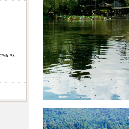
惊艳微型画