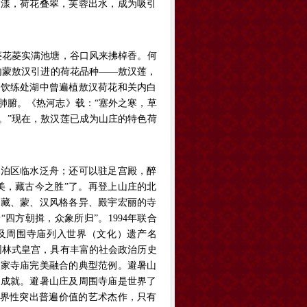
荡漾，荷花叠翠，芙蓉出水，成为吸引
花菱实满池塘，谷口风来拂棹香。何
内蒙敖汉引进的荷花品种——敖汉莲，
虹饮练处湖中曾遍植敖汉荷花和关内白
肺腑。《热河志》载：“塞外之寒，草
。”现在，敖汉莲已成为山庄的特色荷
泊区临水泛舟；还可以驻足宫殿，醉
美，藏古今之胜”了。再登上山庄的北
座藏、蒙、汉风格各异、殿宇宏丽的寺
四方朝揖，众象所归”。1994年联合
及周围寺庙列入世界（文化）遗产名
园林式皇宫，具有丰富的社会政治历史
皇家寺庙完美融合的典型范例。避暑山
大成就。避暑山庄及周围寺庙是世界了
世界性突出普遍价值的艺术杰作，只有