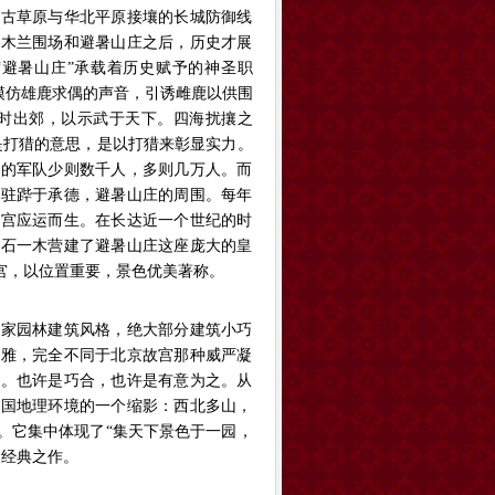
蒙古草原与华北平原接壤的长城防御线
的木兰围场和避暑山庄之后，历史才展
“避暑山庄”承载着历史赋予的神圣职
哨模仿雄鹿求偶的声音，引诱雌鹿以供围
四时出郊，以示武于天下。四海扰攘之
是打猎的意思，是以打猎来彰显实力。
猎的军队少则数千人，多则几万人。而
要驻跸于承德，避暑山庄的周围。每年
行宫应运而生。在长达近一个世纪的时
一石一木营建了避暑山庄这座庞大的皇
宫，以位置重要，景色优美著称。
家园林建筑风格，绝大部分建筑小巧
素雅，完全不同于北京故宫那种威严凝
道。也许是巧合，也许是有意为之。从
中国地理环境的一个缩影：西北多山，
。它集中体现了“集天下景色于一园，
的经典之作。