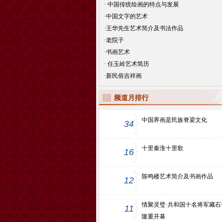
·
中国传统绘画的特点与发展
·
中国文字的艺术
·
王华先生艺术简介及书法作品
·
老院子
·
书画艺术
·
任玉岭艺术简历
·
新民俗吉祥画
频道月排行
中国界画是民族脊梁文化
34
十里秦淮十里歌
16
陈鸣楼艺术简介及书画作品
12
情聚灵璧·共和国十名将军藏
11
隆重开幕