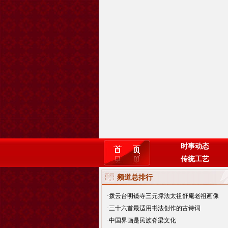
时事动态
传统工艺
频道总排行
·
拨云台明镜寺三元撑法太祖舒庵老祖画像
·
三十六首最适用书法创作的古诗词
·
中国界画是民族脊梁文化