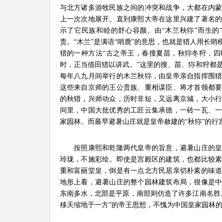
与北方诸多游牧民族之间的冲突和战争，大都在内
上一次次地展开。直到康熙大帝在这里兴建了著名
示了它民族和睦的舒心容颜。由“木兰秋狝”而生的
责。“木兰”是满语“哨鹿”的意思，也就是猎人用长
猎的一种方法“古之帝王，春搜夏苗，秋狝冬狩，
时，正当借田猎以讲武。”这里的搜、苗、狝和狩都
每年八九月间举行的木兰秋狝，由皇帝亲自指挥围
这些来自京师的王公贵族、重相谋臣、将才首领都
的秋猎，兴师动众，历时非短，又远离京城，大小
间里，中国大批优秀的工匠云集承德，一砖一瓦、
家园林。而最早避暑山庄就是皇帝赦建的“秋狝”的行
按照康熙和乾隆两代皇帝的旨意，避暑山庄的皇
玲珑，不施彩绘。即使是宫殿区的建筑，也都比较
重和富丽堂皇，倒是有一点北方民居亲切朴素的味
地形上看，避暑山庄的整个园林建筑布局，很像是
东南多水，北部是平原，南部则仿造了许多江南名胜
移天缩地于一方”的帝王思想，不愧为中国皇家园林