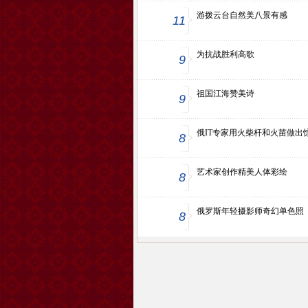
游拨云台自然美八景有感
11
为抗战胜利高歌
9
祖国江海赞美诗
9
俄IT专家用火柴杆和火苗做出
8
艺术家创作精美人体彩绘
8
俄罗斯年轻摄影师奇幻单色照
8