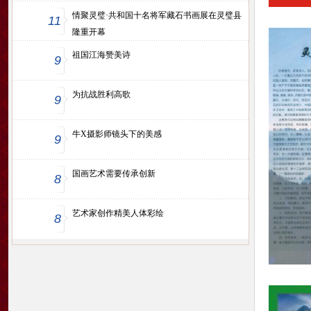
情聚灵璧·共和国十名将军藏石书画展在灵璧县
11
隆重开幕
祖国江海赞美诗
9
为抗战胜利高歌
9
牛X摄影师镜头下的美感
9
国画艺术需要传承创新
8
艺术家创作精美人体彩绘
8