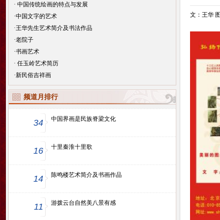
·
中国传统绘画的特点与发展
文：王华 
·
中国文字的艺术
·
王华先生艺术简介及书法作品
·
老院子
·
书画艺术
·
任玉岭艺术简历
·
新民俗吉祥画
频道月排行
中国界画是民族脊梁文化
34
十里秦淮十里歌
16
陈鸣楼艺术简介及书画作品
14
游拨云台自然美八景有感
11