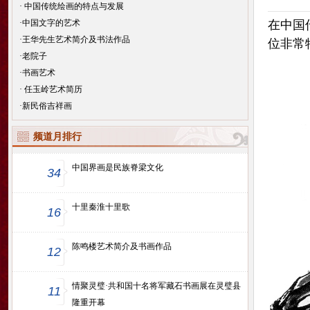
·
中国传统绘画的特点与发展
·
中国文字的艺术
在中国
·
王华先生艺术简介及书法作品
位非常
·
老院子
·
书画艺术
·
任玉岭艺术简历
·
新民俗吉祥画
频道月排行
中国界画是民族脊梁文化
34
十里秦淮十里歌
16
陈鸣楼艺术简介及书画作品
12
情聚灵璧·共和国十名将军藏石书画展在灵璧县
11
隆重开幕