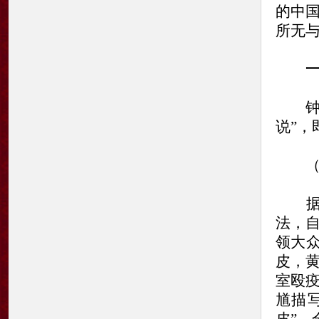
的中
所无
一、
钟馗
说”，
（一
据敦
法，
领大众
皮，
室殴
馗描