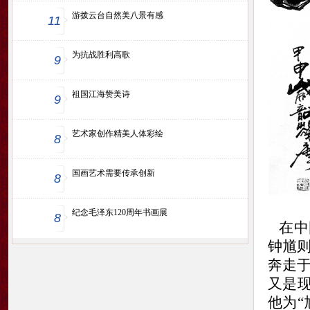
游拨云台自然美八景有感
11
为抗战胜利高歌
9
祖国江海赞美诗
9
艺术家创作精美人体彩绘
8
国画艺术需要传承创新
8
纪念毛泽东120周年书画展
8
在中
钟馗
奔走
又是
他为