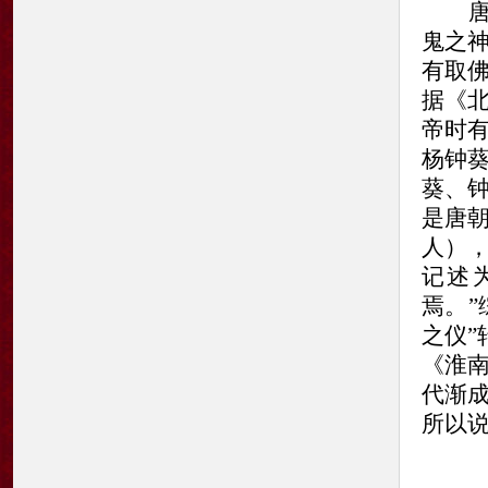
唐代
鬼之
有取
据《
帝时
杨钟
葵、
是唐
人）
记述
焉。”
之仪”
《淮
代渐
所以