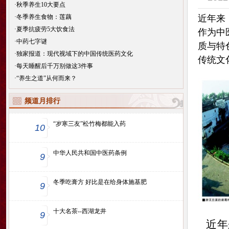
·
秋季养生10大要点
·
冬季养生食物：莲藕
近年来
·
夏季抗疲劳5大饮食法
作为中
·
中药七字谜
质与特
·
独家报道：现代视域下的中国传统医药文化
传统文
·
每天睡醒后千万别做这3件事
·
“养生之道”从何而来？
频道月排行
“岁寒三友”松竹梅都能入药
10
中华人民共和国中医药条例
9
冬季吃膏方 好比是在给身体施基肥
9
十大名茶--西湖龙井
9
近年