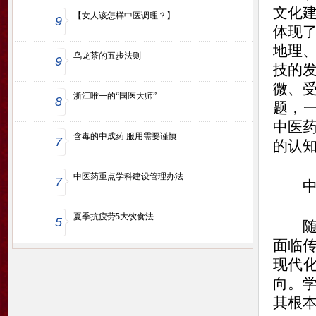
文化
【女人该怎样中医调理？】
9
体现
地理
乌龙茶的五步法则
9
技的
微、
浙江唯一的“国医大师”
8
题，一
中医
含毒的中成药 服用需要谨慎
7
的认
中医药重点学科建设管理办法
7
中医
夏季抗疲劳5大饮食法
5
随着
面临
现代化
向。
其根