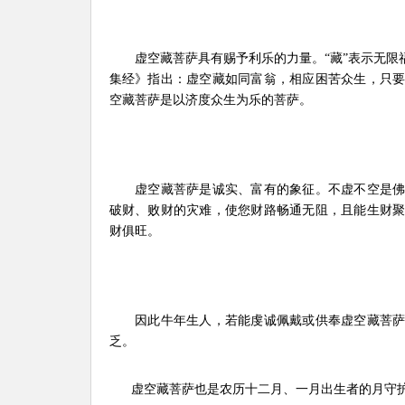
虚空藏菩萨具有赐予利乐的力量。“藏”表示无限福
集经》指出：虚空藏如同富翁，相应困苦众生，只
空藏菩萨是以济度众生为乐的菩萨。
虚空藏菩萨是诚实、富有的象征。不虚不空是佛
破财、败财的灾难，使您财路畅通无阻，且能生财
财俱旺。
因此牛年生人，若能虔诚佩戴或供奉虚空藏菩萨
乏。
虚空藏菩萨也是农历十二月、一月出生者的月守