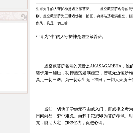
生肖为牛的人守护神是虚空藏菩萨。 虚空藏菩萨名号的梵音是
刚。虚空藏菩萨为三世诸佛第一辅臣，功德浩荡遍满虚空，智
疾风，具足一切三昧...
生肖为“牛”的人守护神是虚空藏菩萨。
虚空藏菩萨名号的梵音是AKASAGARBHA，他
诸佛第一辅臣，功德浩荡遍满虚空，智慧无边恒沙
具足一切三昧。为一切众生无上福田，一切人天所应
当知一切佛子学佛无不由戒入门，而戒律之考为
日间尚易，梦中难免。而梦中犯戒即为菩萨考试。
咒，能助大定，加强忆力，促进心诵。