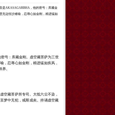
AKASAGARBHA，他的密号：库藏金
慧无边恒沙难喻，忍辱心如金刚，精进猛如
的密号：库藏金刚。虚空藏菩萨为三世
难喻，忍辱心如金刚，精进猛如疾风，
供养。
虚空藏菩萨所专司。大抵六尘不染，
时至梦中无犯，戒斯成矣。持诵虚空藏