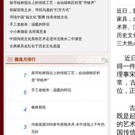
·
探寻桂林指尖上的传统工艺：会仙镇铁匠村里“寻铁声”
·
初探宣纸之乡，寻找乌溪的“打开方式”
近日，
·
寻找中国“福文化”图腾 传承传统文化
家具，
·
手工老粗布：温暖的怀旧
术界、
·
小小鼻烟壶 吉祥寓意多
历史文
·
中国传统文化剪纸艺术走进河北衡水二中课堂
三大热
·
古典家具走红在于历史文化底蕴
近日
频道月排行
得一
探寻桂林指尖上的传统工艺：会仙镇铁匠村
理事
7
里“寻铁声”
常，
位，
手工老粗布：温暖的怀旧
5
古典
榆林剪纸
4
既是
的艺
河南发掘3000多年前独木舟 水中浸泡上千年仍
3
国传
完好