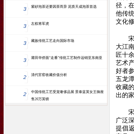
径，
紫砂泡茶还要因茶而异 泥质天成泡茶首选
3
他传
文化修
左权将军虎
3
宋明
藏族传统工艺走向国际市场
3
大江
匠十
莆田华侨面“走番”传统工艺制作远销至东南亚
3
艺术
好者
清代官窑收藏价值分析
2
五龙
收藏
中国传统工艺受宠奢侈品展 景泰蓝英女王御座
2
出的
售20万英镑
宋明
广泛
提倡