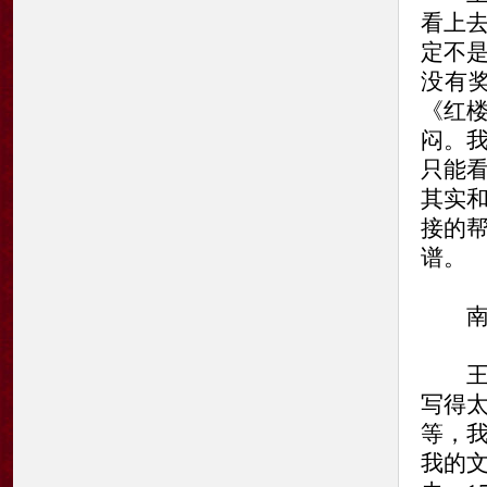
看上
定不
没有
《红
闷。
只能
其实
接的
谱。
南方
王蒙
写得
等，
我的文