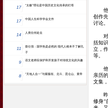
“太极”理论是中国历史文化传承的灯塔
17
他曾
创作
中国人生科学学会文件
17
讨论
人类往何处去
14
对于
括知
曾仕强：国学热是必然的 现代人根本不了解孔
11
立，
子
等。
语文老师应保护和开发孩子对传统文化的兴趣
9
他的
“天地人合一”与紫薇垣、北斗、昆仑山、黄帝
亲历
8
文集，
昨日
修身
来，