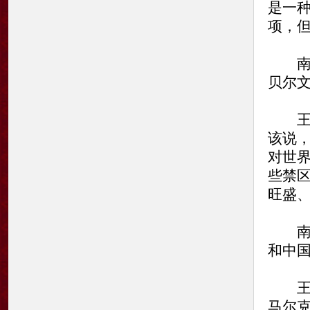
是一
项，
南方
贝尔
王蒙
该说
对世
些禁
旺盛
南方
和中
王蒙
马尔