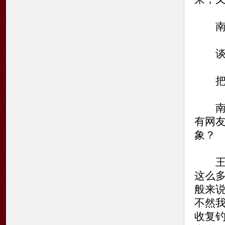
南方日
谈文
把政
南方
有网
象？
王蒙
这么
般来
不然
收复