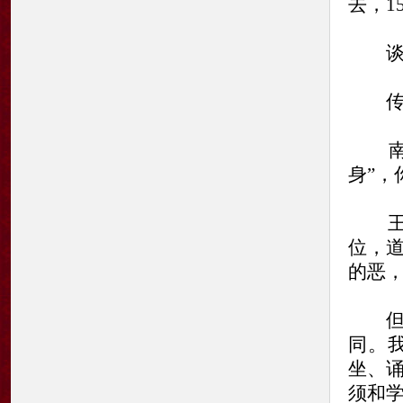
去，1
谈文
传统
南方
身”，
王蒙
位，
的恶
但是
同。
坐、
须和