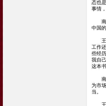
态也
事情
南方
中国
王蒙
工作
些经
我自
这本
南方
为市
当。
王蒙