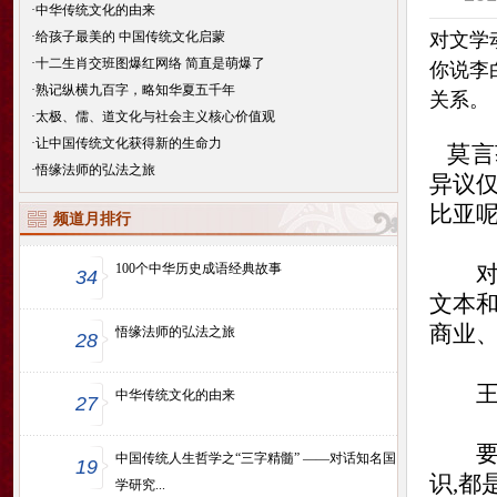
·
中华传统文化的由来
·
给孩子最美的 中国传统文化启蒙
对文学
·
十二生肖交班图爆红网络 简直是萌爆了
你说李
·
熟记纵横九百字，略知华夏五千年
关系。
·
太极、儒、道文化与社会主义核心价值观
·
让中国传统文化获得新的生命力
莫言
·
悟缘法师的弘法之旅
异议
比亚
频道月排行
100个中华历史成语经典故事
对文
34
文本
商业
悟缘法师的弘法之旅
28
王
中华传统文化的由来
27
要向
中国传统人生哲学之“三字精髓” ——对话知名国
19
识,都
学研究...