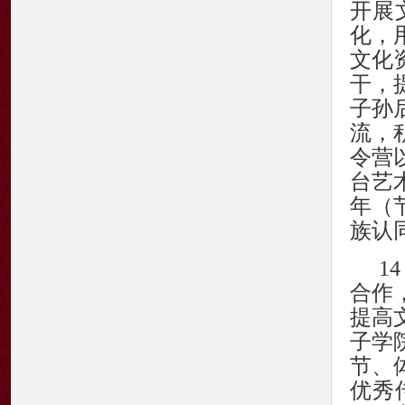
开展
化，
文化
干，
子孙
流，
令营
台艺
年（
族认
1
合作
提高
子学
节、
优秀