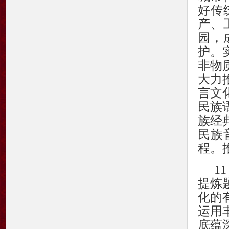
好传
产、
园，
护。
非物
大力
言文
民族
族经
民族
程。
1
提炼
化的
运用
底蕴