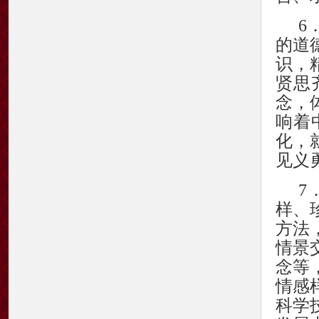
6
的道
识，
贤思
念，
响着
化，
见义
7
样、
方法
情景
念等
情感
科学