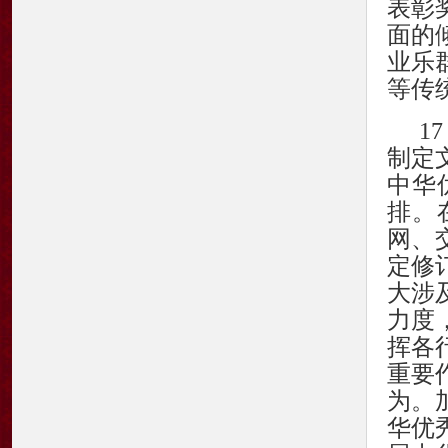
表彰
面的
业乐
等传
1
制定
中华
排。
网、
定修
大涉
力度
挥各
重要
为。
华优