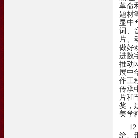
革命
题材
显中
词、
片、
做好
进数
推动
展中
作工
传承
片和
奖，
美学
1
给、