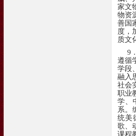
家文
物资
善国
度，
质文
9
遵循
学段
融入
社会
职业
学、
系。
统美
歌、
课程