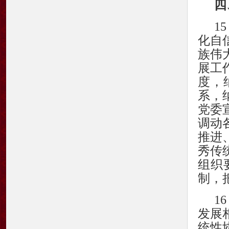
四
1
化自
族伟
展工
度，
系，
党委
调动
推进
秀传
组织
制，
1
发展
统性