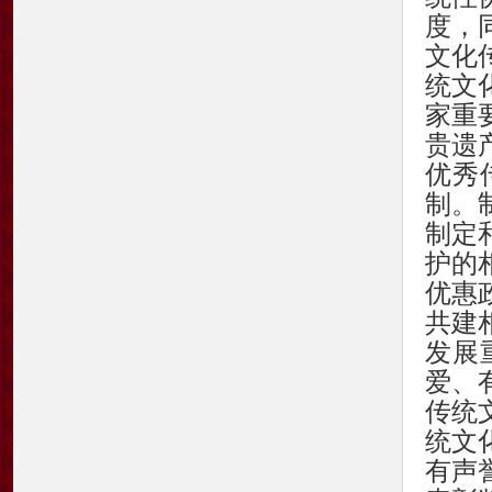
度，
文化
统文
家重
贵遗
优秀
制。
制定
护的
优惠
共建
发展
爱、
传统
统文
有声