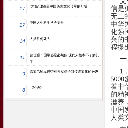
文
“太极”理论是中国历史文化传承的灯塔
信是
17
无二
中华
中国人生科学学会文件
17
化强
兴的
人类往何处去
14
程提
曾仕强：国学热是必然的 现代人根本不了解孔
11
一
子
1
语文老师应保护和开发孩子对传统文化的兴趣
9
50
着中
《论语》
8
的精
滋养
中国
人类