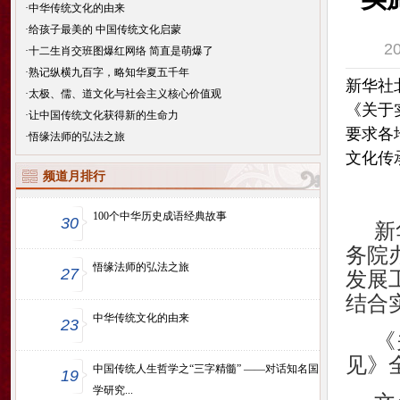
·
中华传统文化的由来
·
给孩子最美的 中国传统文化启蒙
2
·
十二生肖交班图爆红网络 简直是萌爆了
·
熟记纵横九百字，略知华夏五千年
新华社
·
太极、儒、道文化与社会主义核心价值观
《关于
·
让中国传统文化获得新的生命力
要求各
·
悟缘法师的弘法之旅
文化传承
频道月排行
100个中华历史成语经典故事
30
新
务院
悟缘法师的弘法之旅
27
发展
结合
中华传统文化的由来
23
《
见》
中国传统人生哲学之“三字精髓” ——对话知名国
19
学研究...