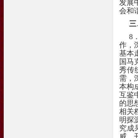
发展
会和
三
8
作，
基本
国马
秀传
需，
本构
互鉴
的思
相关
明探
究成
威、