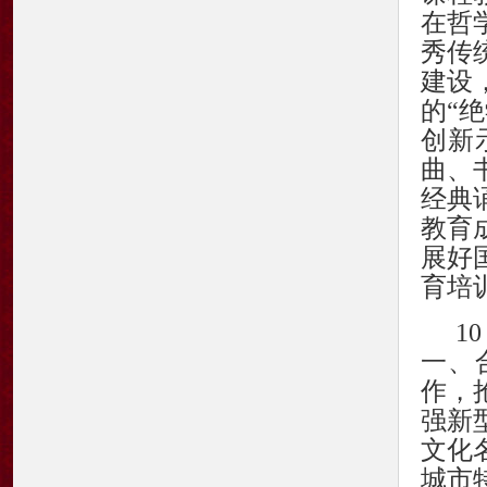
在哲
秀传
建设
的“
创新
曲、
经典
教育
展好
育培
1
一、
作，
强新
文化
城市