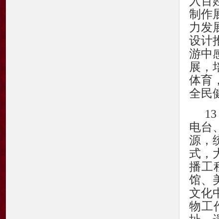
入百
制作
力发
设计
游中
展，
体育
全民
1
电台
源，
式，
播工
馆、
文化
物工