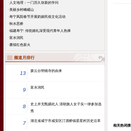
·
人文地理：一门历久弥新的学问
·
美丽乡村峨嵋山
·
寿宁凤阳春节开展奶娘民俗文化活动
·
秋水思桥
·
福建寿宁: 传统婚礼深受现代青年人热捧
·
富水润民
·
赓续红色薪火
频道月排行
拨云台明镜寺的由来
13
富水润民
9
史上并无甄嬛此人 清朝旗人女子实一律参加选
8
秀
湖北省咸宁市咸安区汀泗桥镇星星村历史沿革
7
相关热词搜