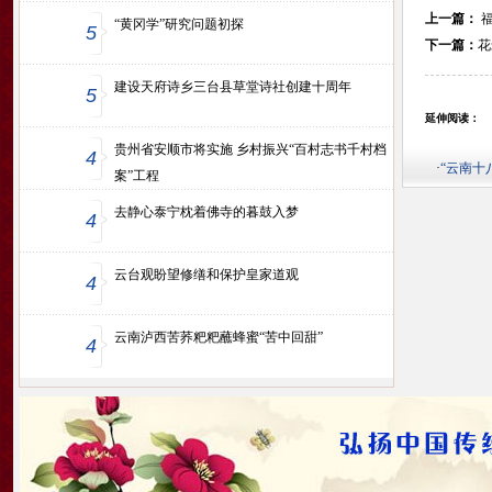
上一篇：
福
“黄冈学”研究问题初探
5
下一篇：
花
建设天府诗乡三台县草堂诗社创建十周年
5
延伸阅读：
贵州省安顺市将实施 乡村振兴“百村志书千村档
4
·
“云南十
案”工程
去静心泰宁枕着佛寺的暮鼓入梦
4
云台观盼望修缮和保护皇家道观
4
云南泸西苦荞粑粑蘸蜂蜜“苦中回甜”
4