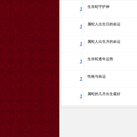
生肖蛇守护神
1
属蛇人出生日的命运
1
属蛇人出生月的命运
1
生肖蛇逐年运势
1
性格与命运
1
属蛇的几月出生最好
1