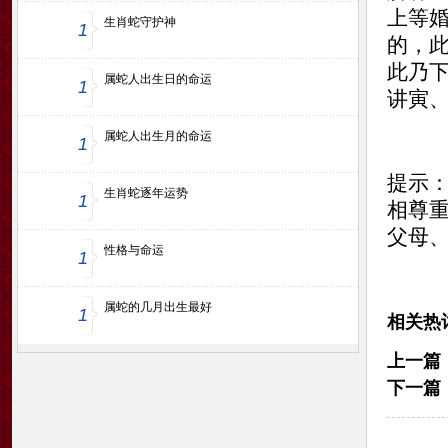
上等
生肖蛇守护神
1
的，
此乃
属蛇人出生日的命运
1
讲寅
属蛇人出生月的命运
1
提示
生肖蛇逐年运势
1
相尊
父母
性格与命运
1
属蛇的几月出生最好
1
相关热
上一篇
下一篇