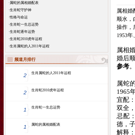
·
属蛇的属相婚配表
·
生肖蛇守护神
属相婚
·
性格与命运
顺水，
·
生肖蛇一生总运势
操作，后
·
生肖蛇逐年运势
1953年
·
生肖蛇2010虎年运程
·
生肖属蛇的人2011年运程
属相
婚后
频道月排行
参考
生肖属蛇的人2011年运程
2
属蛇的
生肖蛇2010虎年运程
1965
2
宜配
双全
生肖蛇一生总运势
1
忌配
德，
属蛇的属相婚配表
1
解释