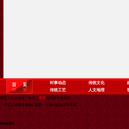
时事动态
传统文化
传统工艺
人文地理
首页
>
人文地理
> 标签：
遭遇
总共有 1 条记录
·
河北汉墓群遭遇疯狂盗窃：不规则盗洞深不见底
频道总排行