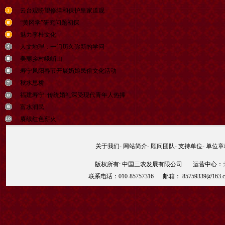
云台观盼望修缮和保护皇家道观
“黄冈学”研究问题初探
魅力李杜文化
人文地理：一门历久弥新的学问
美丽乡村峨嵋山
寿宁凤阳春节开展奶娘民俗文化活动
秋水思桥
福建寿宁: 传统婚礼深受现代青年人热捧
富水润民
赓续红色薪火
关于我们
-
网站简介
-
顾问团队
-
支持单位
-
单位章
版权所有: 中国三农发展有限公司 运营中心：北京
联系电话：010-85757316 邮箱： 85759339@163