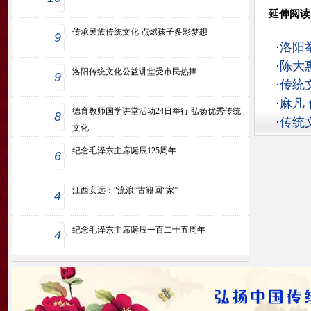
延伸阅读
传承民族传统文化 点燃孩子多彩梦想
9
·
洛阳
·
陈大
洛阳传统文化公益讲堂受市民热捧
9
·
传统
·
麻凡
德育教师国学讲堂活动24日举行 弘扬优秀传统
8
·
传统
文化
纪念毛泽东主席诞辰125周年
6
江西安远：“流浪”古籍回“家”
4
纪念毛泽东主席诞辰一百二十五周年
4