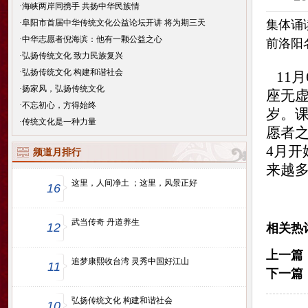
·
海峡两岸同携手 共扬中华民族情
·
阜阳市首届中华传统文化公益论坛开讲 将为期三天
集体诵
·
中华志愿者倪海滨：他有一颗公益之心
前洛阳
·
弘扬传统文化 致力民族复兴
·
弘扬传统文化 构建和谐社会
11
·
扬家风，弘扬传统文化
座无虚
·
不忘初心，方得始终
岁。
·
传统文化是一种力量
愿者之
4月开
频道月排行
来越
这里，人间净土 ；这里，风景正好
16
武当传奇 丹道养生
12
相关热
上一篇
追梦康熙收台湾 灵秀中国好江山
11
下一篇
弘扬传统文化 构建和谐社会
10