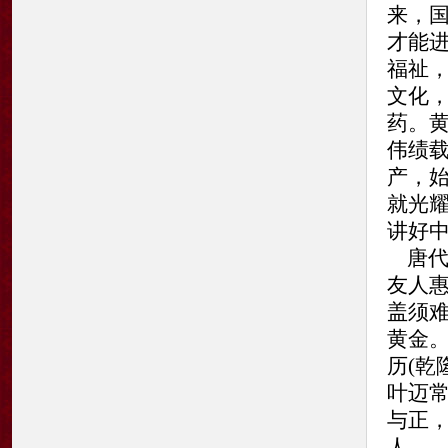
来，
才能
福祉
文化
药。
伟绩
产，
就
讲好
唐代
友人
盖须
黄金。
历(乾
叶迈
与正
人。