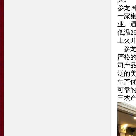
参龙国
一家
业。
低温2
上火
参龙
严格
司产品
泛的美
生产
可靠
三农