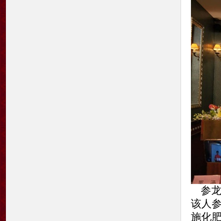
参龙
该人
施化肥