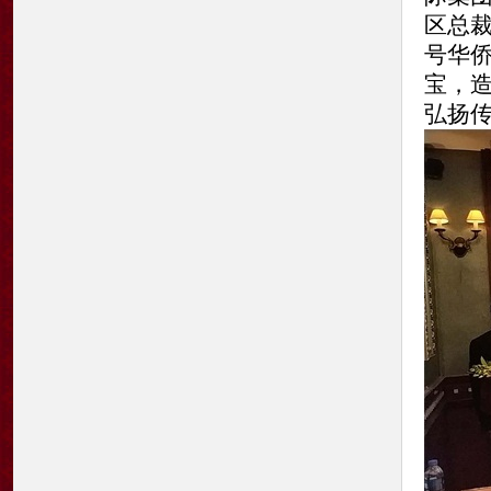
区总
号华侨
宝，
弘扬