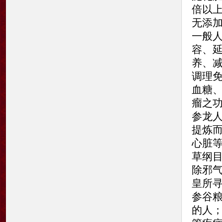
倍以上
无添
一般人
容、
养、
调理
血糖
瘤之
参龙人
提炼
心脏
草纲
除邪
皇所
参谷
的人