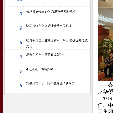
传承民族传统文化 点燃孩子多彩梦想
9
洛阳传统文化公益讲堂受市民热捧
9
德育教师国学讲堂活动24日举行 弘扬优秀传统
8
文化
纪念毛泽东主席诞辰125周年
6
不忘初心，方得始终
5
安徽师范大学：陪伴是最温情的呵护
——
5
京华
201
任、
际集团