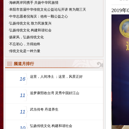
·
海峡两岸同携手 共扬中华民族情
·
阜阳市首届中华传统文化公益论坛开讲 将为期三天
2019
·
中华志愿者倪海滨：他有一颗公益之心
·
弘扬传统文化 致力民族复兴
·
弘扬传统文化 构建和谐社会
·
扬家风，弘扬传统文化
·
不忘初心，方得始终
·
传统文化是一种力量
频道月排行
这里，人间净土 ；这里，风景正好
16
追梦康熙收台湾 灵秀中国好江山
11
武当传奇 丹道养生
11
弘扬传统文化 构建和谐社会
10