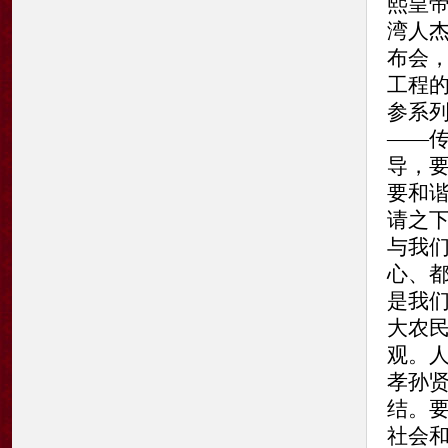
熙皇
湾人
布会，
工程
参系
——
导，
要和
请之
与我
心、
是我
大农
观。
孝孙
结。
社会