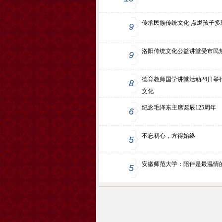
传承民族传统文化 点燃孩子多
9
洛阳传统文化公益讲堂受市民
9
德育教师国学讲堂活动24日举
8
文化
纪念毛泽东主席诞辰125周年
6
不忘初心，方得始终
5
安徽师范大学：陪伴是最温情
5