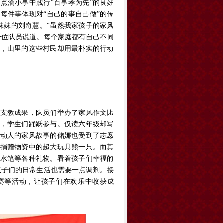
点滴小事中践行“百事孝为先”的良好
每件事体现对“自己的事自己做”的传
妹妹的刘奇慧。“虽然我家孩子的家风
一位队员说道。每个家庭都有自己不同
少，山里的这些村民却用最朴实的行动
的支教成果，队员们举办了家风作文比
组，学生们踊跃参与。仅读六年级却写
挚动人的家风故事的储娜也受到了志愿
的捐赠物资中的超大玩具熊一只。而其
和水笔等各种礼物。看着孩子们幸福的
孩子们的日常生活也需要一点调剂。接
赛等活动，让孩子们在欢乐中收获成