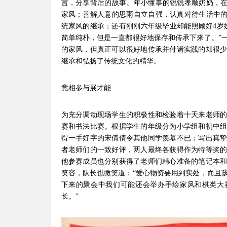
言，分享背后的故事。年小懂事的锐锐孝顺奶奶，在
家风；善解人意的思雨自立自强，认真对待生活中的
统家风的继承；还有刚刚六年级毕业却能照顾好4岁
简单纯朴，但是一直都很好地保存和传承下来了。”
的家风，但真正可以很好地传承并付诸实践的却很
继承和弘扬了传统文化的精华。
竞相参与展才能
为充分调动现场学生的积极性和检验着十天来老师
赛和书法比赛。根据学生的年级分为小学组和初中
得一手好字的宋倩倩令其他同学羡慕不已；写出真
者老师们的一致好评，两人最终各获得作为特等奖
他参赛成员也分别获得了老师们精心准备的笔记本
笑容，队长也微笑道：“爱心物资要用到实处，而且
下来的聚会中我们可能还会举办手绘家风和棋类大
长。”