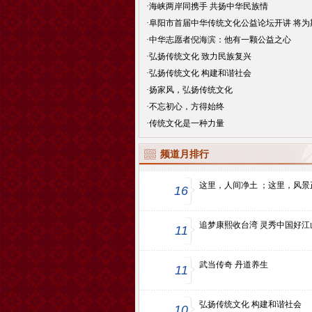
·
海峡两岸同携手 共扬中华民族情
·
阜阳市首届中华传统文化公益论坛开讲 将为
·
中华志愿者倪海滨：他有一颗公益之心
·
弘扬传统文化 致力民族复兴
·
弘扬传统文化 构建和谐社会
·
扬家风，弘扬传统文化
·
不忘初心，方得始终
·
传统文化是一种力量
频道月排行
这里，人间净土 ；这里，风景
16
追梦康熙收台湾 灵秀中国好江
11
武当传奇 丹道养生
11
弘扬传统文化 构建和谐社会
10