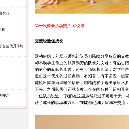
彩梦想
第一次聚会活动照片 武悦摄
热捧
交流经验促成长
行 弘扬优秀传统
活动伊始，刘磊老师先让队员们陆续分享各自的支
却不误学生作业的认真勤劳的队长刘文君；有热心
的耐心的副队长李暖；还有不负家长期望，对学生
道出这十天来的成长点滴，有艰苦，有不适应，但
庞说出简单而温暖的话语，粗糙的双手端出家里不
下去。之后队员们还就支教上存在的各种问题相互
的呵护
一位队员说道：“我们在这里虽然只过了短短十天，
获了成长的感动和力量。”刘老师也和大家积极交流