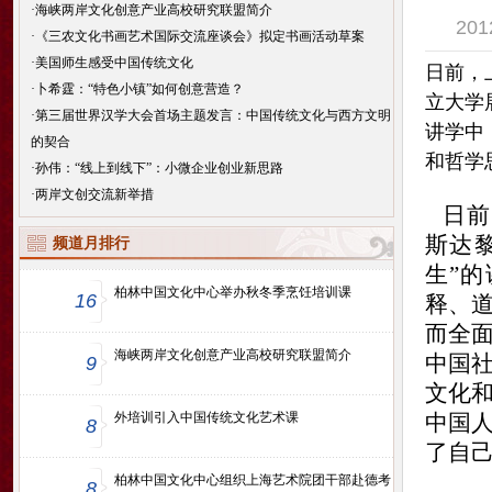
·
海峡两岸文化创意产业高校研究联盟简介
20
·
《三农文化书画艺术国际交流座谈会》拟定书画活动草案
·
美国师生感受中国传统文化
日前，
·
卜希霆：“特色小镇”如何创意营造？
立大学
·
第三届世界汉学大会首场主题发言：中国传统文化与西方文明
讲学中
的契合
和哲学思
·
孙伟：“线上到线下”：小微企业创业新思路
·
两岸文创交流新举措
日前
斯达
频道月排行
生”
柏林中国文化中心举办秋冬季烹饪培训课
16
释、
而全
海峡两岸文化创意产业高校研究联盟简介
中国
9
文化
外培训引入中国传统文化艺术课
中国
8
了自
柏林中国文化中心组织上海艺术院团干部赴德考
8