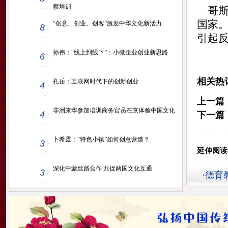
察培训
哥斯
国家
“创意、创业、创客”激发中华文化新活力
8
引起反
孙伟：“线上到线下”：小微企业创业新思路
6
相关热
孔岳：互联网时代下的创新创业
4
上一篇
非洲来华参加培训商务官员在京体验中国文化
4
下一篇
卜希霆：“特色小镇”如何创意营造？
3
延伸阅读
深化中蒙丝路合作 共促两国文化互通
3
·
德育