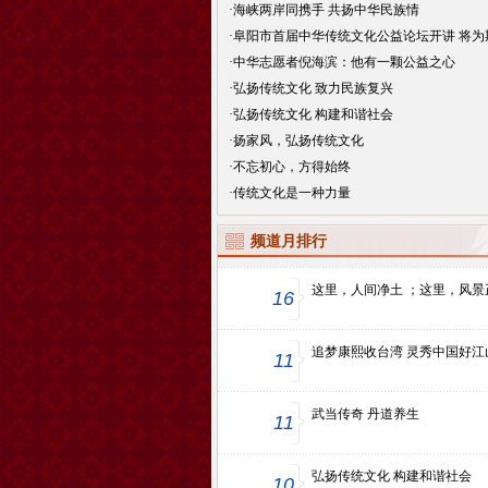
·
海峡两岸同携手 共扬中华民族情
·
阜阳市首届中华传统文化公益论坛开讲 将为
·
中华志愿者倪海滨：他有一颗公益之心
·
弘扬传统文化 致力民族复兴
·
弘扬传统文化 构建和谐社会
·
扬家风，弘扬传统文化
·
不忘初心，方得始终
·
传统文化是一种力量
频道月排行
这里，人间净土 ；这里，风景
16
追梦康熙收台湾 灵秀中国好江
11
武当传奇 丹道养生
11
弘扬传统文化 构建和谐社会
10