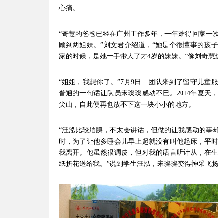
心痛。
“奇慧的爸爸已经在广州工作多年，一年难得回家一
顾到两姐妹。”刘文君介绍道，“她是个很懂事的孩
家的时候，是她一手带大了才4岁的妹妹。”像刘奇慧
“姐姐，我想你了。”7月9日，团队来到了留守儿童
普通的一句话让队员宋璨璨感动不已。2014年夏天
尖山，自此便再也放不下这一块小小的地方。
“汪泓比较腼腆，不太会讲话，但做的让我感动的事
时，为了让他多睡会儿早上起就没有叫他起床，平
我离开。他虽然很调皮，但对我的话言听计从，在
纸折花送给我。”说到学生汪泓，宋璨璨变得神采飞