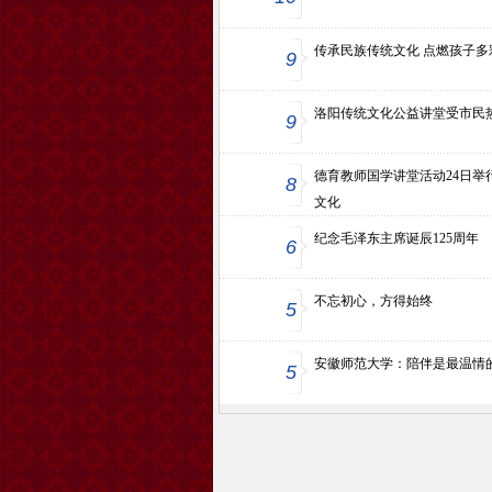
传承民族传统文化 点燃孩子多
9
洛阳传统文化公益讲堂受市民
9
德育教师国学讲堂活动24日举
8
文化
纪念毛泽东主席诞辰125周年
6
不忘初心，方得始终
5
安徽师范大学：陪伴是最温情
5