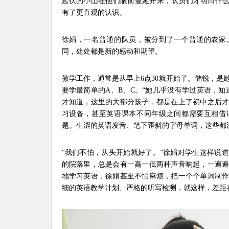
起伏的小山在他们眼前蔓延开来，队员们才明白什么
有了更直观的认识。
徐娟，一名普通的队员，被分到了一个普通的农家
同，处处都是新的感动和期望。
教学工作，通常是从早上6点30就开始了。储锐，是
要学最简单的A、B、C。“她几乎没有学过英语，知
才知道，这里的大部分孩子，都是在上了初中之后
习设备，甚至英语课本不同年级之间都需要互相借
题。生涩的英语发音、笔下歪斜的字母单词，这些都
“我们不怕，从头开始就好了。”徐娟对学生这样说
的院落里，总是会有一高一低两种声音响起，一遍
地学习英语，徐娟甚至不怕麻烦，把一个个单词制
细的英语教学计划、严格的听写检测，就这样，差距