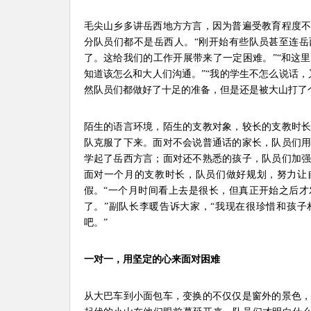
毛尖山乡多讲岳西地方方言，因为普遍受教育程度
分队员们都不是岳西人。“刚开始有些队员甚至连
了。这给我们的工作开展带来了一定困难。”“和这
知道该怎么和大人们沟通。”“我的学生不怎么说话，
然队员们都做好了十足的准备，但是还是被大山打了
陌生的语言环境，陌生的支教对象，较长的支教时
队克服了下来。面对不会说普通话的家长，队员们
学起了岳西方言；面对还不熟悉的孩子，队员们加
面对一个月的支教时长，队员们做好规划，努力让
假。“一个月时间看上去是很长，但真正开始之后
了。”副队长李暖告诉大家，“我现在很珍惜和孩
吧。”
一对一，用坚定的心来面对困难
从大巴车到小面包车，变换的不仅仅是窗外的景色，