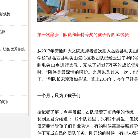
彩梦想
热捧
第一次聚会，队员和获特等奖的孩子合影 武悦摄
行 弘扬优秀传统
从2012年安徽师大文院志愿者首次踏入岳西县毛尖
学校”赴岳西县毛尖山爱心支教团队已经走过了4年的
到毛尖山乡进行支教，完成了超过7万字的成长记录
时。“陪伴是最深情的呵护。之所以又过来一次，
了。”副队长宋璨璨如是说。算上2014年，今年已经
一个月，只为了孩子们
的呵护
据记者了解，今年暑假，团队沿袭了前两年的传统
长刘文君介绍道：“12个队员里，只有2个男生。但
仅需要辅导孩子们作业功课，有的时候甚至要照顾
件下完成自己的团队任务。刚开始的时候，有些人都