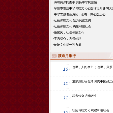
·
海峡两岸同携手 共扬中华民族情
·
阜阳市首届中华传统文化公益论坛开讲 将为
·
中华志愿者倪海滨：他有一颗公益之心
·
弘扬传统文化 致力民族复兴
·
弘扬传统文化 构建和谐社会
·
扬家风，弘扬传统文化
·
不忘初心，方得始终
·
传统文化是一种力量
频道月排行
这里，人间净土 ；这里，风景
16
追梦康熙收台湾 灵秀中国好江
11
武当传奇 丹道养生
11
弘扬传统文化 构建和谐社会
10