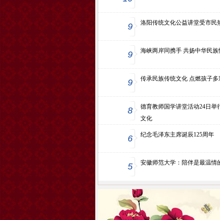
洛阳传统文化公益讲堂受市民
9
海峡两岸同携手 共扬中华民族
9
传承民族传统文化 点燃孩子多
9
德育教师国学讲堂活动24日举
8
文化
纪念毛泽东主席诞辰125周年
6
安徽师范大学：陪伴是最温情
5