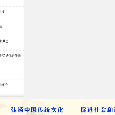
热捧
情
彩梦想
行 弘扬优秀传统
的呵护